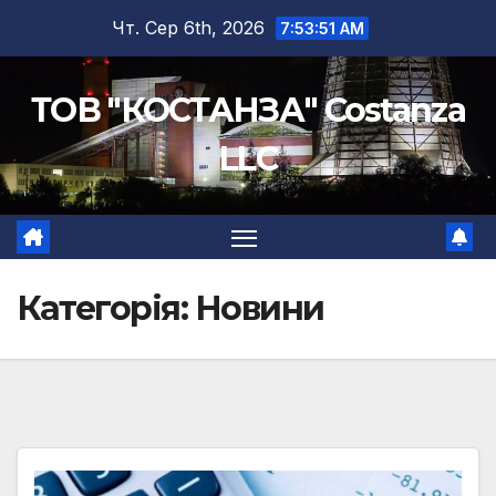
Перейти
Чт. Сер 6th, 2026
7:53:53 AM
до
вмісту
ТОВ "КОСТАНЗА" Costanza
LLC
Категорія:
Новини